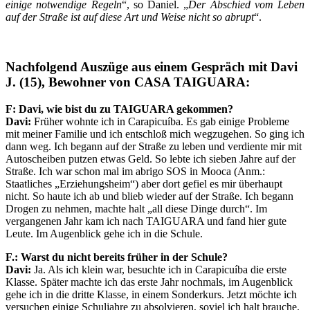
einige notwendige Regeln
“, so Daniel. „
Der Abschied vom Leben
auf der Straße ist auf diese Art und Weise nicht so abrupt
“.
Nachfolgend Auszüge aus einem Gespräch mit Davi
J. (15), Bewohner von CASA TAIGUARA:
F: Davi, wie bist du zu TAIGUARA gekommen?
Davi:
Früher wohnte ich in Carapicuíba. Es gab einige Probleme
mit meiner Familie und ich entschloß mich wegzugehen. So ging ich
dann weg. Ich begann auf der Straße zu leben und verdiente mir mit
Autoscheiben putzen etwas Geld. So lebte ich sieben Jahre auf der
Straße. Ich war schon mal im abrigo SOS in Mooca (Anm.:
Staatliches „Erziehungsheim“) aber dort gefiel es mir überhaupt
nicht. So haute ich ab und blieb wieder auf der Straße. Ich begann
Drogen zu nehmen, machte halt „all diese Dinge durch“. Im
vergangenen Jahr kam ich nach TAIGUARA und fand hier gute
Leute. Im Augenblick gehe ich in die Schule.
F.: Warst du nicht bereits früher in der Schule?
Davi:
Ja. Als ich klein war, besuchte ich in Carapicuíba die erste
Klasse. Später machte ich das erste Jahr nochmals, im Augenblick
gehe ich in die dritte Klasse, in einem Sonderkurs. Jetzt möchte ich
versuchen einige Schuljahre zu absolvieren, soviel ich halt brauche.