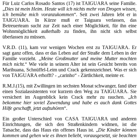
Für Luiz Carlos Rosado Santos (17) ist TAIGUARA seine Familie.
„
Dies ist mein Heim. Heute will ich nichts mehr von Drogen wissen,
ich bemühe mich voranzukommen
“. Seit zwei Jahren lebt er in
TAIGUARA. In Kürze muß er Taiguara verlassen, das
Betreuerteam sucht zur Zeit nach einer Möglichkeit, für ihn eine
Wohnmöglichkeit außerhalb zu finden, ihn nicht sich selbst
überlassen zu müssen.
V.R.D. (11), kam vor wenigen Wochen erst zu TAIGUARA. Er
sagt ganz offen, dass er das Leben auf der Straße dem Leben in der
Familie vorzieht. „
Meine Großmutter und meine Mutter mochten
mich nicht
.“ Wie viele in seinem Alter ist sein Gesicht bereits von
Marihuana, Schnüffel-Leim und Crack gekennzeichnet. Was er sich
von TAIGUARA erhofft? - „carinho“ - Zärtlichkeit, meinte er.
R.M.J.(15), mit Zwillingen im sechsten Monat schwanger, fand über
einen Sozialassistenten vor kurzem den Weg zu TAIGUARA. Sie
versichert im Augenblick kein Crack mehr zu rauchen. „
Ich
bekomme hier soviel Zuwendung und habe es auch dank Gottes
Hilfe geschafft, jetzt aufzuhören
“.
Ein großer Unterschied von CASA TAIGUARA und anderen
Einrichtungen, die sich den Straßenkindern widmen, ist die
Tatsache, dass das Haus ein offenes Haus ist. „
Die Kinder können
kommen und gehen wie es ihnen beliebt, vorausgesetzt, sie beachten