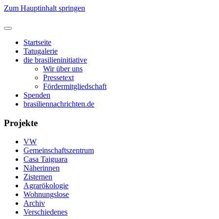
Zum Hauptinhalt springen
Startseite
Tatugalerie
die brasilieninitiative
Wir über uns
Pressetext
Fördermitgliedschaft
Spenden
brasiliennachrichten.de
Projekte
VW
Gemeinschaftszentrum
Casa Taiguara
Näherinnen
Zisternen
Agrarökologie
Wohnungslose
Archiv
Verschiedenes