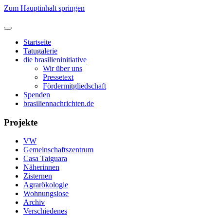
Zum Hauptinhalt springen
Startseite
Tatugalerie
die brasilieninitiative
Wir über uns
Pressetext
Fördermitgliedschaft
Spenden
brasiliennachrichten.de
Projekte
VW
Gemeinschaftszentrum
Casa Taiguara
Näherinnen
Zisternen
Agrarökologie
Wohnungslose
Archiv
Verschiedenes