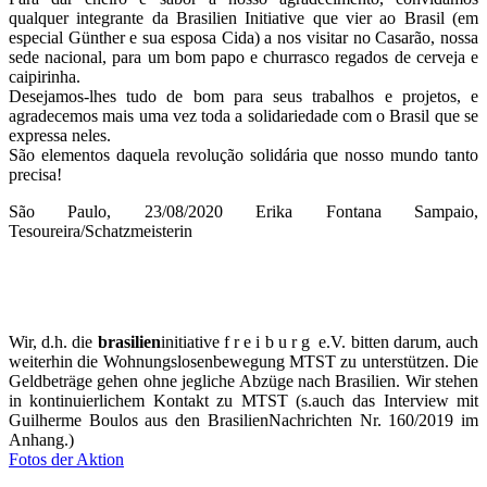
qualquer integrante da Brasilien Initiative que vier ao Brasil (em
especial Günther e sua esposa Cida) a nos visitar no Casarão, nossa
sede nacional, para um bom papo e churrasco regados de cerveja e
caipirinha.
Desejamos-lhes tudo de bom para seus trabalhos e projetos, e
agradecemos mais uma vez toda a solidariedade com o Brasil que se
expressa neles.
São elementos daquela revolução solidária que nosso mundo tanto
precisa!
São Paulo, 23/08/2020 Erika Fontana Sampaio,
Tesoureira/Schatzmeisterin
Wir, d.h. die
brasilien
initiative f r e i b u r g e.V. bitten darum, auch
weiterhin die Wohnungslosenbewegung MTST zu unterstützen. Die
Geldbeträge gehen ohne jegliche Abzüge nach Brasilien. Wir stehen
in kontinuierlichem Kontakt zu MTST (s.auch das Interview mit
Guilherme Boulos aus den BrasilienNachrichten Nr. 160/2019 im
Anhang.)
Fotos der Aktion