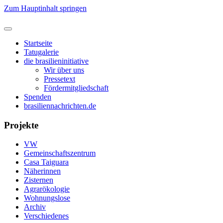
Zum Hauptinhalt springen
Startseite
Tatugalerie
die brasilieninitiative
Wir über uns
Pressetext
Fördermitgliedschaft
Spenden
brasiliennachrichten.de
Projekte
VW
Gemeinschaftszentrum
Casa Taiguara
Näherinnen
Zisternen
Agrarökologie
Wohnungslose
Archiv
Verschiedenes