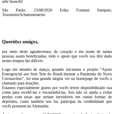
sehr braucht!
São Paulo, 23/08/2020 Erika Fontana Sampaio,
Tesoureira/Schatzmeisterin
Queridxs amigxs,
por meio deste agradecemos, de coração e em nome de tantas
pessoas assim beneficiadas, todo o apoio que vocês nos têm dado
nestes tempos tão difíceis.
Logo em meados de março, quando iniciamos o projeto “Apoio
Emergencial aos Sem Teto do Brasil durante a Pandemia do Novo
Coronavírus”, foi uma grande alegria ver na homepage de vocês o
chamado para doações.
Estamos especialmente gratxs por vocês terem disponibilizado sua
conta para recebê-las e encaminhá-las. Isso não só ajuda a evitar
perdas com taxas que seriam inevitáveis em outras formas de
depósitos, como também nos faz participar da credibilidade que
vocês possuem na Alemanha.