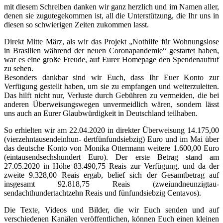
mit diesem Schreiben danken wir ganz herzlich und im Namen aller,
denen sie zugutegekommen ist, all die Unterstützung, die Ihr uns in
diesen so schwierigen Zeiten zukommen lasst.
Direkt Mitte März, als wir das Projekt „Nothilfe für Wohnungslose
in Brasilien während der neuen Coronapandemie“ gestartet haben,
war es eine große Freude, auf Eurer Homepage den Spendenaufruf
zu sehen.
Besonders dankbar sind wir Euch, dass Ihr Euer Konto zur
Verfügung gestellt haben, um sie zu empfangen und weiterzuleiten.
Das hilft nicht nur, Verluste durch Gebühren zu vermeiden, die bei
anderen Überweisungswegen unvermeidlich wären, sondern lässt
uns auch an Eurer Glaubwürdigkeit in Deutschland teilhaben.
So erhielten wir am 22.04.2020 in direkter Überweisung 14.175,00
(vierzehntausendeinhun- dertfünfundsiebzig) Euro und im Mai über
das deutsche Konto von Monika Ottermann weitere 1.600,00 Euro
(eintausendsechshundert Euro). Der erste Betrag stand am
27.05.2020 in Höhe 83.490,75 Reais zur Verfügung, und da der
zweite 9.328,00 Reais ergab, belief sich der Gesamtbetrag auf
insgesamt 92.818,75 Reais (zweiundneunzigtau-
sendachthundertachtzehn Reais und fünfundsiebzig Centavos).
Die Texte, Videos und Bilder, die wir Euch senden und auf
verschiedenen Kanälen veröffentlichen, können Euch einen kleinen