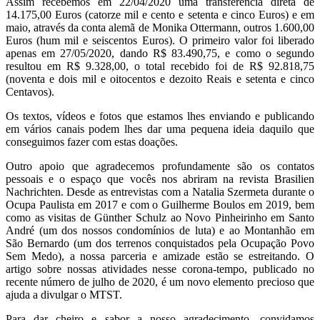
Assim recebemos em 22/04/2020 uma transferência direta de
14.175,00 Euros (catorze mil e cento e setenta e cinco Euros) e em
maio, através da conta alemã de Monika Ottermann, outros 1.600,00
Euros (hum mil e seiscentos Euros). O primeiro valor foi liberado
apenas em 27/05/2020, dando R$ 83.490,75, e como o segundo
resultou em R$ 9.328,00, o total recebido foi de R$ 92.818,75
(noventa e dois mil e oitocentos e dezoito Reais e setenta e cinco
Centavos).
Os textos, vídeos e fotos que estamos lhes enviando e publicando
em vários canais podem lhes dar uma pequena ideia daquilo que
conseguimos fazer com estas doações.
Outro apoio que agradecemos profundamente são os contatos
pessoais e o espaço que vocês nos abriram na revista Brasilien
Nachrichten. Desde as entrevistas com a Natalia Szermeta durante o
Ocupa Paulista em 2017 e com o Guilherme Boulos em 2019, bem
como as visitas de Günther Schulz ao Novo Pinheirinho em Santo
André (um dos nossos condomínios de luta) e ao Montanhão em
São Bernardo (um dos terrenos conquistados pela Ocupação Povo
Sem Medo), a nossa parceria e amizade estão se estreitando. O
artigo sobre nossas atividades nesse corona-tempo, publicado no
recente número de julho de 2020, é um novo elemento precioso que
ajuda a divulgar o MTST.
Para dar cheiro e sabor a nosso agradecimento, convidamos