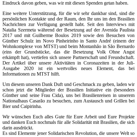
Eindruck davon geben, was wir mit diesen Spenden getan haben.
Eine weitere Unterstützung, für die wir sehr dankbar sind, sind die
persönlichen Kontakte und der Raum, den Ihr uns im den Brasilien
Nachrichten zur Verfügung gestellt habt. Seit den Interviews mit
Natalia Szermeta während der Besetzung auf der Avenida Paulista
2017 und mit Guilherme Boulos 2019 sowie den Besuchen von
Günther Schulz im Novo Pinheirinho in Santo André (einem der
Wohnkomplexe von MTST) und beim Montanhão in São Bernardo
(eins der Grundstücke, das die Besetzung Volk Ohne Angst
erkämpft hat), vertiefen sich unsere Partnerschaft und Freundschaft.
Der Artikel über unsere Aktivitäten in Coronazeiten in der Juli-
Ausgabe 2020 ist ein wertvolles neues Element, das bei
Informationen zu MTST hilft.
Um diesem unseren Dank Duft und Geschmack zu geben, laden wir
schon jetzt die Mitglieder der Brasilien Initiative ein (besonders
Günther und seine Frau Cida), uns bei Brasilienreisen in unserem
Nationalhaus Casarão zu besuchen, zum Austausch und Grillen bei
Bier und Caipirinha.
Wir wünschen Euch alles Gute für Eure Arbeit und Eure Projekte
und danken Euch nochmals für alle Solidarität mit Brasilien, die sich
darin ausdrückt.
Es sind Elemente jener Solidarischen Revolution, die unsere Welt so