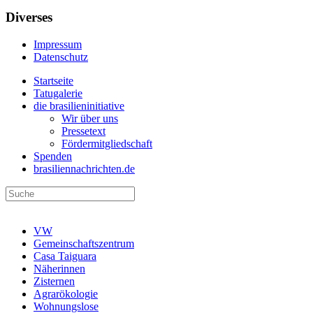
Diverses
Impressum
Datenschutz
Startseite
Tatugalerie
die brasilieninitiative
Wir über uns
Pressetext
Fördermitgliedschaft
Spenden
brasiliennachrichten.de
VW
Gemeinschaftszentrum
Casa Taiguara
Näherinnen
Zisternen
Agrarökologie
Wohnungslose