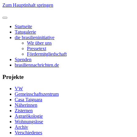
Zum Hauptinhalt springen
Startseite
Tatugalerie
die brasilieninitiative
Wir über uns
Pressetext
Fördermitgliedschaft
Spenden
brasiliennachrichten.de
Projekte
VW
Gemeinschaftszentrum
Casa Taiguara
Näherinnen
Zisternen
Agrarökologie
Wohnungslose
Archiv
Verschiedenes