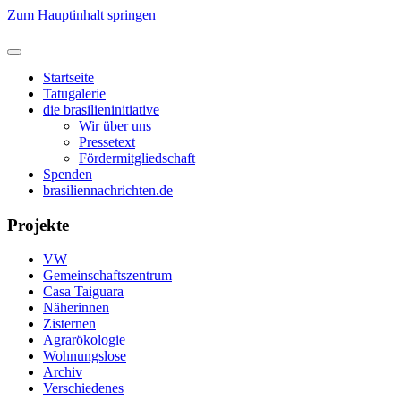
Zum Hauptinhalt springen
Startseite
Tatugalerie
die brasilieninitiative
Wir über uns
Pressetext
Fördermitgliedschaft
Spenden
brasiliennachrichten.de
Projekte
VW
Gemeinschaftszentrum
Casa Taiguara
Näherinnen
Zisternen
Agrarökologie
Wohnungslose
Archiv
Verschiedenes