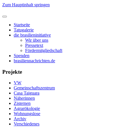
Zum Hauptinhalt springen
Startseite
Tatugalerie
die brasilieninitiative
Wir über uns
Pressetext
Fördermitgliedschaft
Spenden
brasiliennachrichten.de
Projekte
VW
Gemeinschaftszentrum
Casa Taiguara
Näherinnen
Zisternen
Agrarökologie
Wohnungslose
Archiv
Verschiedenes