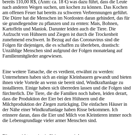
bereits 110,00 R$, (Anm: ca. 18 €) was dazu führt, dass die Leute
nach anderen Wegen suchen, um kochen zu können. Das Kochen
am offenen Feuer hat bereits zu schweren Verbrennungen geführt.
Die Dürre hat die Menschen im Nordosten daran gehindert, das für
sie grundlegendste zu pflanzen und zu ernten: Mais, Bohnen,
Kartoffeln und Maniok. Darunter leiden auch die Tiere. Die
Aufzucht von Hühnern und Ziegen ist durch die Trockenheit
zunehmend erschwert. In Bezug auf das Coronavirus sind die
Folgen für diejenigen, die es schaffen zu überleben, drastisch:
Unzählige Menschen sind aufgrund der Folgen monatelang auf
Familienmitglieder angewiesen.
Eine weitere Tatsache, die es verdient, erwähnt zu werden:
Unternehmen haben sich an einige Kleinbauern gewandt und bieten
ihnen viele Vorteile an wenn sie bereit sind, Windkraftanlage zu
installieren. Einige haben sich überreden lassen und die Folgen sind
fürchterlich. Die Tiere, die die Familien noch haben, leiden derart,
dass die Produktion der Eier bei den Hühnern und die
Milchproduktion der Ziegen zurückging. Die einfachen Häuser in
der Nähe einer Windkraftanlage haben Risse bekommen. Ich
erinnere daran, dass die Eier und Milch von Kleintieren immer noch
die Lebensgrundlage vieler armer Menschen sind.