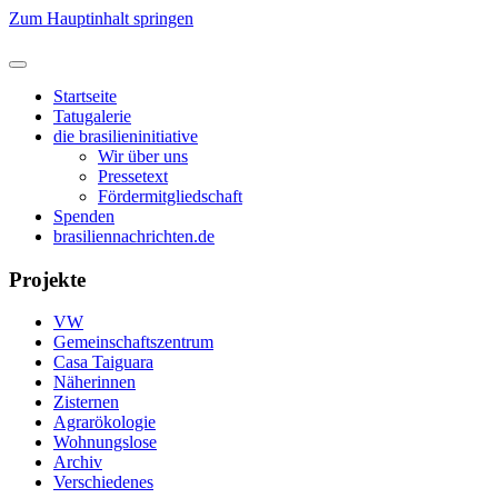
Zum Hauptinhalt springen
Startseite
Tatugalerie
die brasilieninitiative
Wir über uns
Pressetext
Fördermitgliedschaft
Spenden
brasiliennachrichten.de
Projekte
VW
Gemeinschaftszentrum
Casa Taiguara
Näherinnen
Zisternen
Agrarökologie
Wohnungslose
Archiv
Verschiedenes