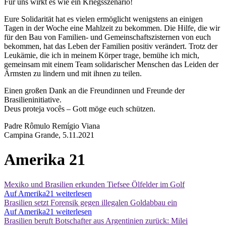
Für uns wirkt es wie ein Kriegsszenario!
Eure Solidarität hat es vielen ermöglicht wenigstens an einigen
Tagen in der Woche eine Mahlzeit zu bekommen. Die Hilfe, die wir
für den Bau von Familien- und Gemeinschaftszisternen von euch
bekommen, hat das Leben der Familien positiv verändert. Trotz der
Leukämie, die ich in meinem Körper trage, bemühe ich mich,
gemeinsam mit einem Team solidarischer Menschen das Leiden der
Ärmsten zu lindern und mit ihnen zu teilen.
Einen großen Dank an die Freundinnen und Freunde der
Brasilieninitiative.
Deus proteja vocês – Gott möge euch schützen.
Padre Rômulo Remígio Viana
Campina Grande, 5.11.2021
Amerika 21
Mexiko und Brasilien erkunden Tiefsee Ölfelder im Golf
Auf Amerika21 weiterlesen
Brasilien setzt Forensik gegen illegalen Goldabbau ein
Auf Amerika21 weiterlesen
Brasilien beruft Botschafter aus Argentinien zurück: Milei