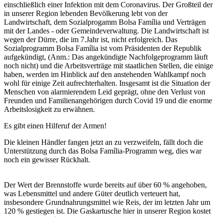
einschließlich einer Infektion mit dem Coronavirus. Der Großteil der
in unserer Region lebenden Bevölkerung lebt von der
Landwirtschaft, dem Sozialprogamm Bolsa Família und Verträgen
mit der Landes - oder Gemeindeverwaltung. Die Landwirtschaft ist
wegen der Dürre, die im 7.Jahr ist, nicht erfolgreich. Das
Sozialprogramm Bolsa Família ist vom Präsidenten der Republik
aufgekündigt, (Anm.: Das angekündigte Nachfolgeprogramm läuft
noch nicht) und die Arbeitsverträge mit staatlichen Stellen, die einige
haben, werden im Hinblick auf den anstehenden Wahlkampf noch
wohl für einige Zeit aufrechterhalten. Insgesamt ist die Situation der
Menschen von alarmierendem Leid geprägt, ohne den Verlust von
Freunden und Familienangehörigen durch Covid 19 und die enorme
Arbeitslosigkeit zu erwähnen.
Es gibt einen Hilferuf der Armen!
Die kleinen Händler fangen jetzt an zu verzweifeln, fällt doch die
Unterstützung durch das Bolsa Família-Programm weg, dies war
noch ein gewisser Rückhalt.
Der Wert der Brennstoffe wurde bereits auf über 60 % angehoben,
was Lebensmittel und andere Güter deutlich verteuert hat,
insbesondere Grundnahrungsmittel wie Reis, der im letzten Jahr um
120 % gestiegen ist. Die Gaskartusche hier in unserer Region kostet