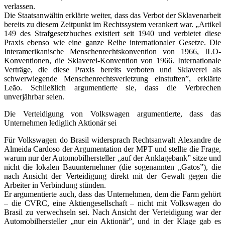
verlassen.
Die Staatsanwältin erklärte weiter, dass das Verbot der Sklavenarbeit
bereits zu diesem Zeitpunkt im Rechtssystem verankert war. „Artikel
149 des Strafgesetzbuches existiert seit 1940 und verbietet diese
Praxis ebenso wie eine ganze Reihe internationaler Gesetze. Die
Interamerikanische Menschenrechtskonvention von 1966, ILO-
Konventionen, die Sklaverei-Konvention von 1966. Internationale
Verträge, die diese Praxis bereits verboten und Sklaverei als
schwerwiegende Menschenrechtsverletzung einstuften”, erklärte
Leão. Schließlich argumentierte sie, dass die Verbrechen
unverjährbar seien.
Die Verteidigung von Volkswagen argumentierte, dass das
Unternehmen lediglich Aktionär sei
Für Volkswagen do Brasil widersprach Rechtsanwalt Alexandre de
Almeida Cardoso der Argumentation der MPT und stellte die Frage,
warum nur der Automobilhersteller „auf der Anklagebank” sitze und
nicht die lokalen Bauunternehmer (die sogenannten „Gatos”), die
nach Ansicht der Verteidigung direkt mit der Gewalt gegen die
Arbeiter in Verbindung stünden.
Er argumentierte auch, dass das Unternehmen, dem die Farm gehört
– die CVRC, eine Aktiengesellschaft – nicht mit Volkswagen do
Brasil zu verwechseln sei. Nach Ansicht der Verteidigung war der
Automobilhersteller „nur ein Aktionär”, und in der Klage gab es