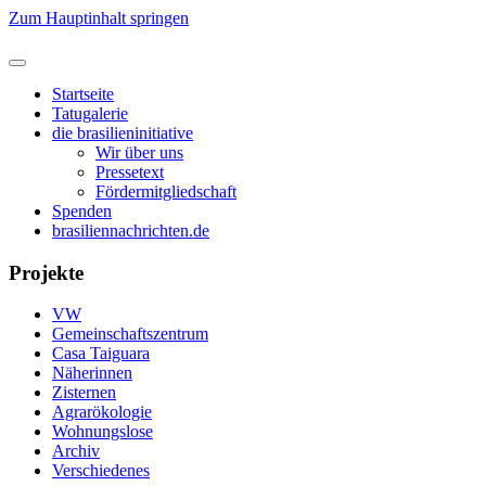
Zum Hauptinhalt springen
Startseite
Tatugalerie
die brasilieninitiative
Wir über uns
Pressetext
Fördermitgliedschaft
Spenden
brasiliennachrichten.de
Projekte
VW
Gemeinschaftszentrum
Casa Taiguara
Näherinnen
Zisternen
Agrarökologie
Wohnungslose
Archiv
Verschiedenes