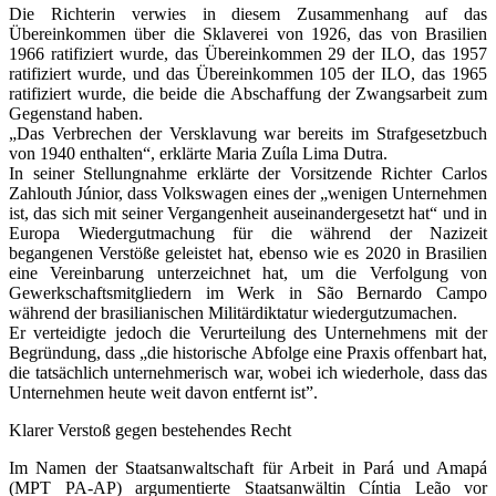
Die Richterin verwies in diesem Zusammenhang auf das
Übereinkommen über die Sklaverei von 1926, das von Brasilien
1966 ratifiziert wurde, das Übereinkommen 29 der ILO, das 1957
ratifiziert wurde, und das Übereinkommen 105 der ILO, das 1965
ratifiziert wurde, die beide die Abschaffung der Zwangsarbeit zum
Gegenstand haben.
„Das Verbrechen der Versklavung war bereits im Strafgesetzbuch
von 1940 enthalten“, erklärte Maria Zuíla Lima Dutra.
In seiner Stellungnahme erklärte der Vorsitzende Richter Carlos
Zahlouth Júnior, dass Volkswagen eines der „wenigen Unternehmen
ist, das sich mit seiner Vergangenheit auseinandergesetzt hat“ und in
Europa Wiedergutmachung für die während der Nazizeit
begangenen Verstöße geleistet hat, ebenso wie es 2020 in Brasilien
eine Vereinbarung unterzeichnet hat, um die Verfolgung von
Gewerkschaftsmitgliedern im Werk in São Bernardo Campo
während der brasilianischen Militärdiktatur wiedergutzumachen.
Er verteidigte jedoch die Verurteilung des Unternehmens mit der
Begründung, dass „die historische Abfolge eine Praxis offenbart hat,
die tatsächlich unternehmerisch war, wobei ich wiederhole, dass das
Unternehmen heute weit davon entfernt ist”.
Klarer Verstoß gegen bestehendes Recht
Im Namen der Staatsanwaltschaft für Arbeit in Pará und Amapá
(MPT PA-AP) argumentierte Staatsanwältin Cíntia Leão vor