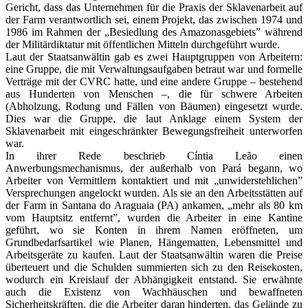
Gericht, dass das Unternehmen für die Praxis der Sklavenarbeit auf
der Farm verantwortlich sei, einem Projekt, das zwischen 1974 und
1986 im Rahmen der „Besiedlung des Amazonasgebiets” während
der Militärdiktatur mit öffentlichen Mitteln durchgeführt wurde.
Laut der Staatsanwältin gab es zwei Hauptgruppen von Arbeitern:
eine Gruppe, die mit Verwaltungsaufgaben betraut war und formelle
Verträge mit der CVRC hatte, und eine andere Gruppe – bestehend
aus Hunderten von Menschen –, die für schwere Arbeiten
(Abholzung, Rodung und Fällen von Bäumen) eingesetzt wurde.
Dies war die Gruppe, die laut Anklage einem System der
Sklavenarbeit mit eingeschränkter Bewegungsfreiheit unterworfen
war.
In ihrer Rede beschrieb Cíntia Leão einen
Anwerbungsmechanismus, der außerhalb von Pará begann, wo
Arbeiter von Vermittlern kontaktiert und mit „unwiderstehlichen”
Versprechungen angelockt wurden. Als sie an den Arbeitsstätten auf
der Farm in Santana do Araguaia (PA) ankamen, „mehr als 80 km
vom Hauptsitz entfernt”, wurden die Arbeiter in eine Kantine
geführt, wo sie Konten in ihrem Namen eröffneten, um
Grundbedarfsartikel wie Planen, Hängematten, Lebensmittel und
Arbeitsgeräte zu kaufen. Laut der Staatsanwältin waren die Preise
überteuert und die Schulden summierten sich zu den Reisekosten,
wodurch ein Kreislauf der Abhängigkeit entstand. Sie erwähnte
auch die Existenz von Wachhäuschen und bewaffneten
Sicherheitskräften, die die Arbeiter daran hinderten, das Gelände zu