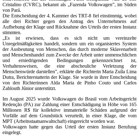
Cristalino (CVRC), bekannt als „Fazenda Volkswagen”, im Süden
von Pará.
Die Entscheidung der 4. Kammer des TRT-8 fiel einstimmig, wobei
alle drei Richter gegen den Antrag des Unternehmens auf
Aufhebung der Klage und Rücknahme des Urteils der ersten Instanz
stimmten.
„Es ist erwiesen, dass es sich nicht um vereinzelte
Unregelmäßigkeiten handelt, sondern um ein organisiertes System
der Ausbeutung von Menschen, das durch moderne Sklavenarbeit
und Menschenhandel zum Zwecke der Arbeit unter unmenschlichen
und erniedrigenden Bedingungen gekennzeichnet ist,
Verhaltensweisen, die eine abscheuliche Verletzung der
Menschenwürde darstellen”, erklärte die Richterin Maria Zuíla Lima
Dutra, Berichterstatterin der Klage. Sie wurde in ihrer Entscheidung
von den Richterinnen Alda Maria de Pinho Couto und Carlos
Zahlouth Júnior unterstützt.
Im August 2025 wurde Volkswagen do Brasil vom Arbeitsgericht
Redenção (PA) zur Zahlung einer Entschädigung in Höhe von 165
Millionen R$ für kollektive immaterielle Schäden aufgrund der
Vorfälle auf dem Grundstück verurteilt, in einer Klage, die vom
MPT (Arbeitsstaatsanwaltschaft) eingereicht worden war.
Volkswagen hatte gegen das Urteil der ersten Instanz Berufung
eingelegt.