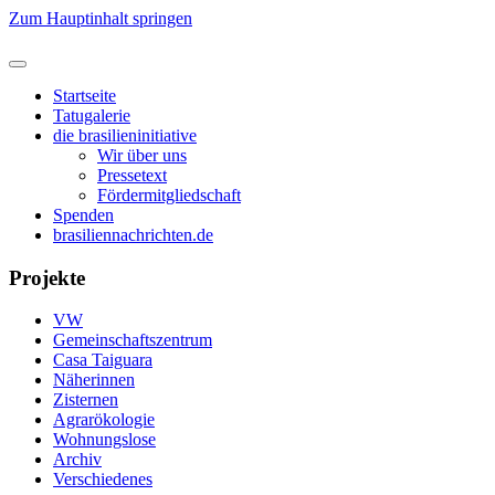
Zum Hauptinhalt springen
Startseite
Tatugalerie
die brasilieninitiative
Wir über uns
Pressetext
Fördermitgliedschaft
Spenden
brasiliennachrichten.de
Projekte
VW
Gemeinschaftszentrum
Casa Taiguara
Näherinnen
Zisternen
Agrarökologie
Wohnungslose
Archiv
Verschiedenes